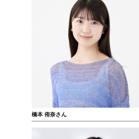
橋本 侑奈さん